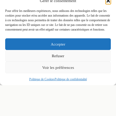
Gérer le consentement
CHOISIR TRISTAN
Pour offrir les meilleures expériences, nous utilisons des technologies telles que les
cookies pour stocker et/ou accéder aux informations des appareils. Le fait de consentir
à ces technologies nous permettra de traiter des données telles que le comportement de
A ÉTÉ L’UNE DES
navigation ou les ID uniques sur ce site. Le fait de ne pas consentir ou de retirer son
consentement peut avoir un effet négatif sur certaines caractéristiques et fonctions.
MEILLEURES
Accepter
DÉCISIONS DE
Refuser
NOTRE MARIAGE.”
Voir les préférences
PLUS DE 410 AVIS 5 ÉTOILES
Politique de Cookies
Politique de confidentialité
LAISSÉS PAR MES COUPLES
SUR GOOGLE, MARIAGES .NET
ET LES PRINCIPALES
PLATEFORMES.