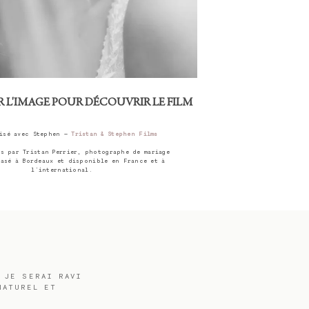
 L'IMAGE POUR DÉCOUVRIR LE FILM
lisé avec Stephen —
Tristan & Stephen Films
s par Tristan Perrier, photographe de mariage
basé à Bordeaux et disponible en France et à
l'international.
 JE SERAI RAVI
NATUREL ET