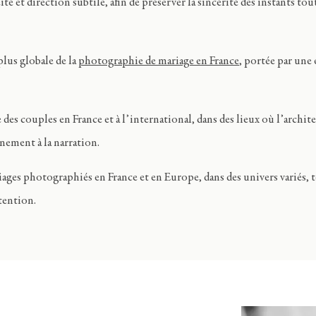
et direction subtile, afin de préserver la sincérité des instants tou
plus globale de la
photographie de mariage en France
, portée par une 
des couples en France et à l’international, dans des lieux où l’archite
nement à la narration.
iages photographiés en France et en Europe, dans des univers variés, 
tention.