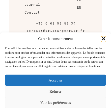
Journal
EN
Contact
+33 6 62 59 89 34
contact@tristanperrier.fr
43 rue Raymond Bordier,
Gérer le consentement
Bordeaux, FRANCE
Pour offrir les meilleures expériences, nous utilisons des technologies telles que les
cookies pour stocker et/ou accéder aux informations des appareils. Le fait de consentir
CONTACTEZ-MOI
à ces technologies nous permettra de traiter des données telles que le comportement de
navigation ou les ID uniques sur ce site. Le fait de ne pas consentir ou de retirer son
consentement peut avoir un effet négatif sur certaines caractéristiques et fonctions.
Accepter
@2026 Tristan Perrier
Photographe mariage Bordeaux
Refuser
– Gironde – France
Voir les préférences
Revenir en Haut