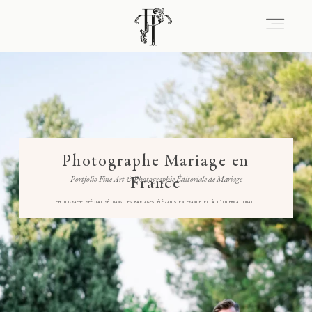
Signature
Portfolio
Photographe Mariage en
Portfolio Fine Art & Photographie Éditoriale de Mariage
France
Lieux
PHOTOGRAPHE SPÉCIALISÉ DANS LES MARIAGES ÉLÉGANTS EN FRANCE ET À L’INTERNATIONAL.
Expérience