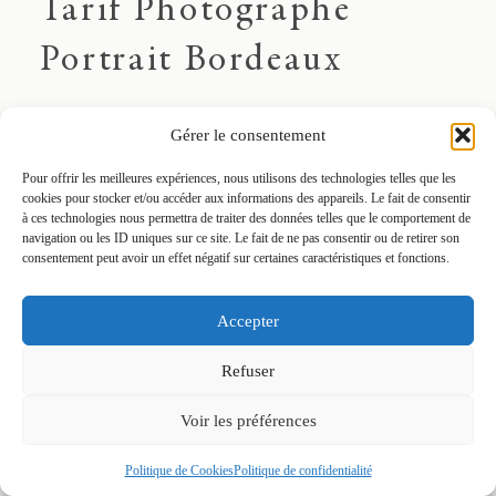
Tarif Photographe
Portrait Bordeaux
Gérer le consentement
Tristan Perrier est un photographe de portrait
Pour offrir les meilleures expériences, nous utilisons des technologies telles que les
professionnel basé à Bordeaux, en France. Il offre une
cookies pour stocker et/ou accéder aux informations des appareils. Le fait de consentir
à ces technologies nous permettra de traiter des données telles que le comportement de
gamme de services de photographie de portrait pour les
navigation ou les ID uniques sur ce site. Le fait de ne pas consentir ou de retirer son
consentement peut avoir un effet négatif sur certaines caractéristiques et fonctions.
particuliers tels que les photos de famille et les photos de
couple à la lumière naturelle.
Accepter
Le reportage photo raconte l'histoire d'un moment de vie
sublimé par le style Fine Art de Tristan. Il propose
Refuser
également différents tarifs pour répondre aux besoins et
Voir les préférences
au budget de chacun. Ceux-ci varient en fonction du
Politique de Cookies
Politique de confidentialité
nombre de personnes à photographier et de la durée de la