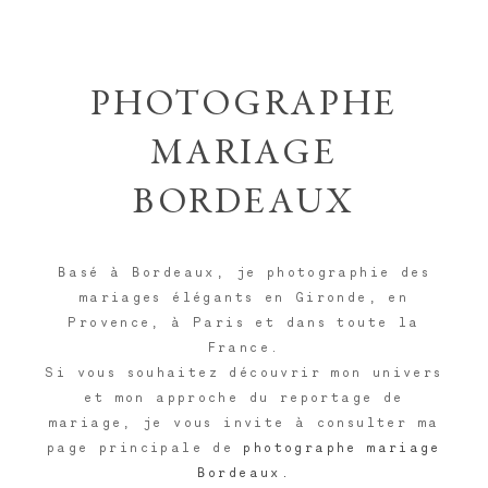
PHOTOGRAPHE
MARIAGE
BORDEAUX
Basé à Bordeaux, je photographie des
mariages élégants en Gironde, en
Provence, à Paris et dans toute la
France.
Si vous souhaitez découvrir mon univers
et mon approche du reportage de
mariage, je vous invite à consulter ma
page principale de
photographe mariage
Bordeaux
.