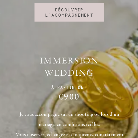
DÉCOUVRIR
L'ACOMPAGNEMENT
IMMERSION
WEDDING
À PARTIR DE:
€900
Je vous accompagne sur un shooting ou lors d’un
mariage, en conditions réelles.
Vous observez, échangez et comprenez concrètement