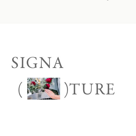
SIGNA
(
)
TURE