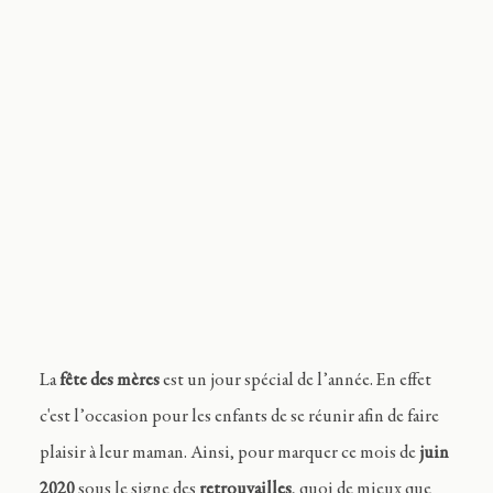
Journal
Contact
FR
La
fête des mères
est un jour spécial de l’année. En effet
c'est l’occasion pour les enfants de se réunir afin de faire
plaisir à leur maman. Ainsi, pour marquer ce mois de
juin
2020
sous le signe des
retrouvailles
, quoi de mieux que