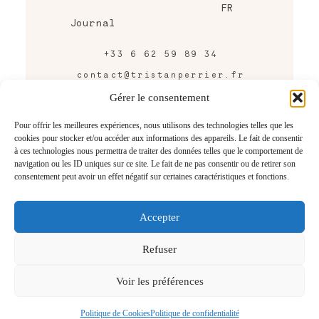
FR
Journal
+33 6 62 59 89 34
contact@tristanperrier.fr
43 rue Raymond Bordier,
Gérer le consentement
Bordeaux, FRANCE
Pour offrir les meilleures expériences, nous utilisons des technologies telles que les
cookies pour stocker et/ou accéder aux informations des appareils. Le fait de consentir
CONTACTEZ-MOI
à ces technologies nous permettra de traiter des données telles que le comportement de
navigation ou les ID uniques sur ce site. Le fait de ne pas consentir ou de retirer son
consentement peut avoir un effet négatif sur certaines caractéristiques et fonctions.
Accepter
@2026 Tristan Perrier
Photographe mariage Bordeaux
Refuser
– Gironde – France
Voir les préférences
Revenir en Haut
Politique de Cookies
Politique de confidentialité