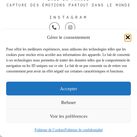
CAPTURE DES ÉMOTIONS PARTOUT DANS LE MONDE
INSTAGRAM
Gérer le consentement
Pour offrir les meilleures expériences, nous utilisons des technologies telles que les
Signature
cookies pour stocker et/ou accéder aux informations des appareils. Le fait de consentir
Contact
à ces technologies nous permettra de traiter des données telles que le comportement de
Portfolio
navigation ou les ID uniques sur ce site. Le fait de ne pas consentir ou de retirer son
CGV
consentement peut avoir un effet négatif sur certaines caractéristiques et fonctions.
Lieux
Cookies
Confidentialité
Accepter
Expérience
FR
Journal
Refuser
+33 6 62 59 89 34
Voir les préférences
contact@tristanperrier.fr
Politique de Cookies
Politique de confidentialité
43 rue Raymond Bordier,