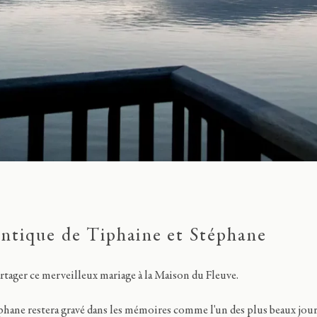
ntique de Tiphaine et Stéphane
artager ce merveilleux mariage à la Maison du Fleuve.
phane restera gravé dans les mémoires comme l'un des plus beaux jours