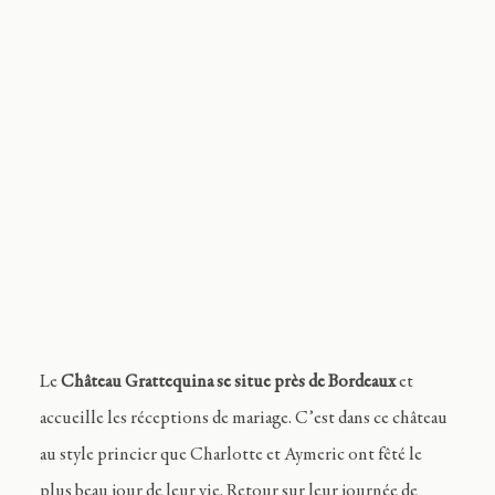
Journal
Contact
FR
Le
Château Grattequina se situe près de Bordeaux
et
accueille les réceptions de mariage. C’est dans ce château
au style princier que Charlotte et Aymeric ont fêté le
plus beau jour de leur vie. Retour sur leur journée de