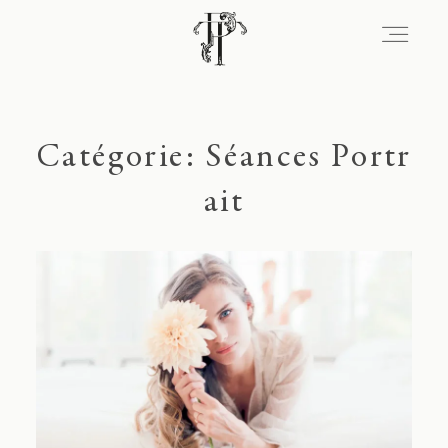
Signature
Catégorie: Séances Portr
ait
Portfolio
Lieux
Expérience