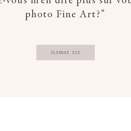
-vous m'en dire plus sur vot
photo Fine Art?”
CLIQUEZ ICI