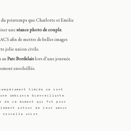
s du printemps que Charlotte et Emilie
liser une
séance photo de couple
.
 PACS afin de mettre de belles images
te jolie union civile.
s au
Parc Bordelais
lors d’une journée
rement ensoleillée.
tempérament timide se sont
 une ambiance bienveillante.
r de ce moment qui fut pour
llement autour de leur amour
r nouvelle union.